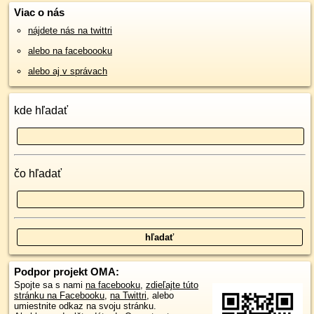
Viac o nás
nájdete nás na twittri
alebo na faceboooku
alebo aj v správach
kde hľadať
čo hľadať
Podpor projekt OMA:
Spojte sa s nami
na facebooku
,
zdieľajte túto
stránku na Facebooku
,
na Twittri
, alebo
umiestnite odkaz na svoju stránku.