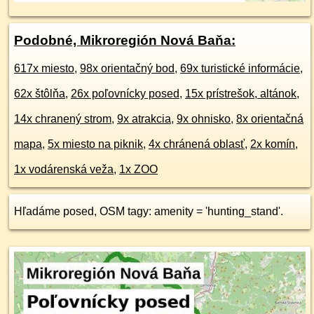
Podobné, Mikroregión Nová Baňa:
617x miesto
,
98x orientačný bod
,
69x turistické informácie
,
62x štôlňa
,
26x poľovnícky posed
,
15x prístrešok, altánok
,
14x chranený strom
,
9x atrakcia
,
9x ohnisko
,
8x orientačná
mapa
,
5x miesto na piknik
,
4x chránená oblasť
,
2x komín
,
1x vodárenská veža
,
1x ZOO
Hľadáme posed, OSM tagy: amenity = 'hunting_stand'.