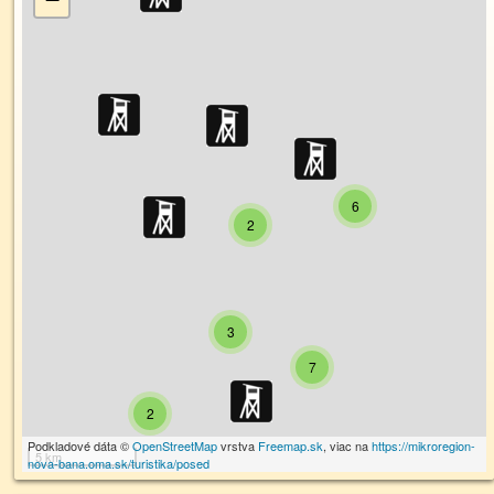
6
2
3
7
2
Podkladové dáta ©
OpenStreetMap
vrstva
Freemap.sk
, viac na
https://mikroregion-
5 km
nova-bana.oma.sk/turistika/posed