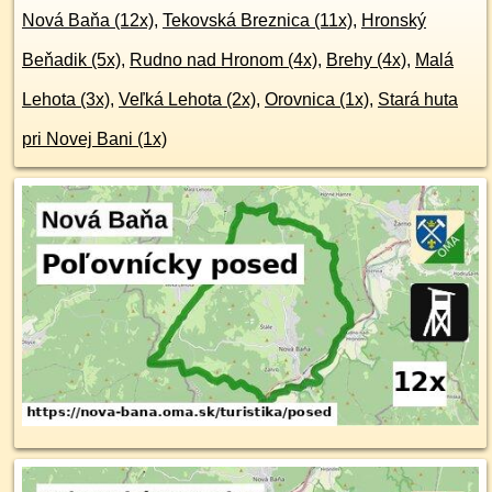
Nová Baňa (12x)
,
Tekovská Breznica (11x)
,
Hronský
Beňadik (5x)
,
Rudno nad Hronom (4x)
,
Brehy (4x)
,
Malá
Lehota (3x)
,
Veľká Lehota (2x)
,
Orovnica (1x)
,
Stará huta
pri Novej Bani (1x)